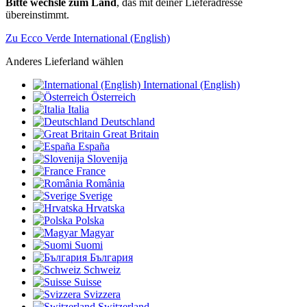
Bitte wechsle zum Land
, das mit deiner Lieferadresse
übereinstimmt.
Zu Ecco Verde International (English)
Anderes Lieferland wählen
International (English)
Österreich
Italia
Deutschland
Great Britain
España
Slovenija
France
România
Sverige
Hrvatska
Polska
Magyar
Suomi
България
Schweiz
Suisse
Svizzera
Switzerland