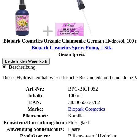
Biopark Cosmetics Organic Chamomile German Hydrosol, 100 
Biopark Cosmetics Spray Pump, 1 Stk.
Gesamtpreis:
Beide in den Warenkorb
Beschreibung
Dieses Hydrosol enthält wasserlösliche Bestandteile und eine kleine
Art.-Nr.:
BPC-BIOP052
Inhalt:
100 ml
EAN:
3830066650782
Marke:
Biopark Cosmetics
Pflanzenart:
Kamille
Konsistenz/Darreichungsform:
Flüssigkeit
Anwendung Sonnenschutz:
Haare
Produktarten:
Blütenwasser / Hydrolate