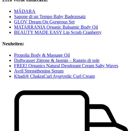
MÁDARA
Sapone di un Tempo Baby Badezusatz
GLOV Dream On Gorgeous Set
MATARRANIA Organic Balsamic Body Oil
BEAUTY MADE EASY Lip Scrub Cranberry
Neuheiten:
Propolia Body & Massage Oil
Duftwasser Zitrone & Jasmin – Raggio di sole
FREE! Organics Natural Deodorant Cream Salty Waves
Avril Strengthening Serum
Khadi® ChakraCurl Ayurvedic Curl Cream