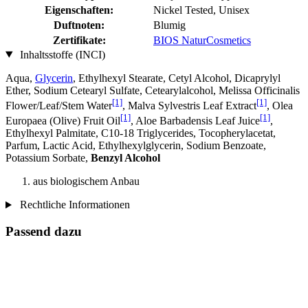
Eigenschaften:
Nickel Tested, Unisex
Duftnoten:
Blumig
Zertifikate:
BIOS NaturCosmetics
Inhaltsstoffe (INCI)
Aqua,
Glycerin
, Ethylhexyl Stearate, Cetyl Alcohol, Dicaprylyl
Ether, Sodium Cetearyl Sulfate, Cetearylalcohol, Melissa Officinalis
[1]
[1]
Flower/Leaf/Stem Water
, Malva Sylvestris Leaf Extract
, Olea
[1]
[1]
Europaea (Olive) Fruit Oil
, Aloe Barbadensis Leaf Juice
,
Ethylhexyl Palmitate, C10-18 Triglycerides, Tocopherylacetat,
Parfum, Lactic Acid, Ethylhexylglycerin, Sodium Benzoate,
Potassium Sorbate,
Benzyl Alcohol
aus biologischem Anbau
Rechtliche Informationen
Passend dazu