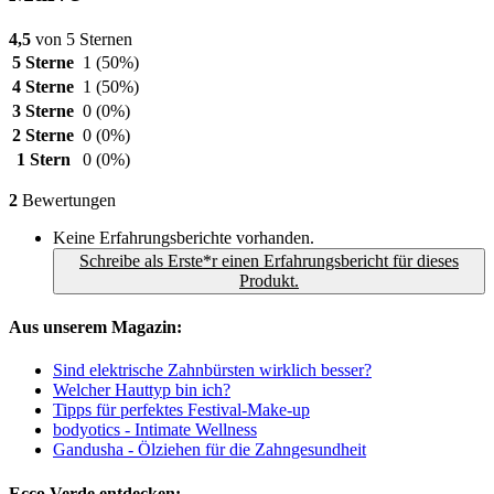
4,5
von 5 Sternen
5 Sterne
1
(50%)
4 Sterne
1
(50%)
3 Sterne
0
(0%)
2 Sterne
0
(0%)
1 Stern
0
(0%)
2
Bewertungen
Keine Erfahrungsberichte vorhanden.
Schreibe als Erste*r einen Erfahrungsbericht für dieses
Produkt.
Aus unserem Magazin:
Sind elektrische Zahnbürsten wirklich besser?
Welcher Hauttyp bin ich?
Tipps für perfektes Festival-Make-up
bodyotics - Intimate Wellness
Gandusha - Ölziehen für die Zahngesundheit
Ecco Verde entdecken: