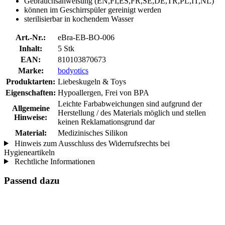
Gebrauchsanweisung (EN,FI,ES,FR,SE,DE,TR,PL,IT,NL)
können im Geschirrspüler gereinigt werden
sterilisierbar in kochendem Wasser
Art.-Nr.:
eBra-EB-BO-006
Inhalt:
5 Stk
EAN:
810103870673
Marke:
bodyotics
Produktarten:
Liebeskugeln & Toys
Eigenschaften:
Hypoallergen, Frei von BPA
Leichte Farbabweichungen sind aufgrund der
Allgemeine
Herstellung / des Materials möglich und stellen
Hinweise:
keinen Reklamationsgrund dar
Material:
Medizinisches Silikon
Hinweis zum Ausschluss des Widerrufsrechts bei
Hygieneartikeln
Rechtliche Informationen
Passend dazu