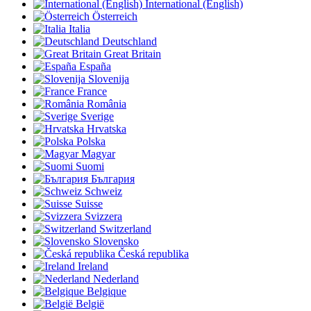
International (English)
Österreich
Italia
Deutschland
Great Britain
España
Slovenija
France
România
Sverige
Hrvatska
Polska
Magyar
Suomi
България
Schweiz
Suisse
Svizzera
Switzerland
Slovensko
Česká republika
Ireland
Nederland
Belgique
België