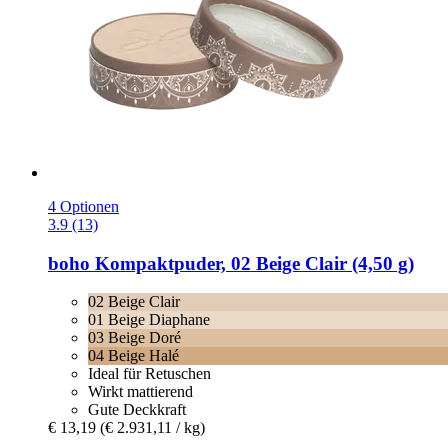
4 Optionen
3.9 (13)
boho
Kompaktpuder, 02 Beige Clair (4,50 g)
02 Beige Clair
01 Beige Diaphane
03 Beige Doré
04 Beige Halé
Ideal für Retuschen
Wirkt mattierend
Gute Deckkraft
€ 13,19
(€ 2.931,11 / kg)