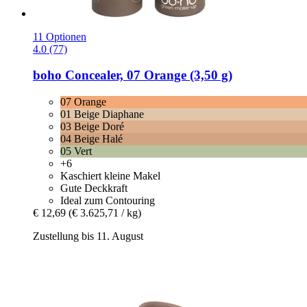
11 Optionen
4.0 (77)
boho
Concealer, 07 Orange (3,50 g)
07 Orange
01 Beige Diaphane
03 Beige Doré
04 Beige Halé
05 Vert
+6
Kaschiert kleine Makel
Gute Deckkraft
Ideal zum Contouring
€ 12,69
(€ 3.625,71 / kg)
Zustellung bis 11. August