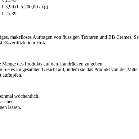
)
€ 3,90
(€ 5.200,00 / kg)
€ 25,39
ßiges, makelloses Auftragen von flüssigen Texturen und BB Cremes. Sei
FSC®-zertifiziertem Holz.
gte Menge des Produkts auf den Handrücken zu geben.
Sie es im gesamten Gesicht auf, indem sie das Produkt von der Mitte 
t auftupfen.
 einmal wöchentlich.
waschen.
nen lassen.