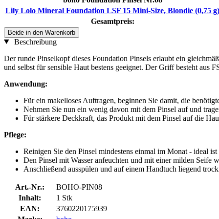
Lily Lolo Mineral Foundation LSF 15 Mini-Size, Blondie (0,75 g
Gesamtpreis:
Beide in den Warenkorb
Beschreibung
Der runde Pinselkopf dieses Foundation Pinsels erlaubt ein gleichmä
und selbst für sensible Haut bestens geeignet. Der Griff besteht aus 
Anwendung:
Für ein makelloses Auftragen, beginnen Sie damit, die benöti
Nehmen Sie nun ein wenig davon mit dem Pinsel auf und tragen 
Für stärkere Deckkraft, das Produkt mit dem Pinsel auf die Hau
Pflege:
Reinigen Sie den Pinsel mindestens einmal im Monat - ideal ist
Den Pinsel mit Wasser anfeuchten und mit einer milden Seife 
Anschließend ausspülen und auf einem Handtuch liegend trock
Art.-Nr.:
BOHO-PIN08
Inhalt:
1 Stk
EAN:
3760220175939