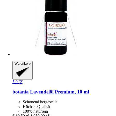
Warenkorb
5.0 (2)
botania
Lavendelöl Premium, 10 ml
Schonend hergestellt
Höchste Qualität
100% naturrein
€ 10,59
(€ 1.059,00 / l)