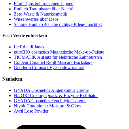
Fünf Tipps bei trockenen Lippen
Endlich Traumhaare über Nacht!
Zero Waste & Naturkosmetik
Wissenwertes über Deos
Schöne Haut ab 40 - die richtige Pflege macht‘s!
Ecco Verde entdecken:
Le Erbe di Janas
puroBIO cosmetics Magnetische Make-up-Palette
TIOMATIK Aufsatz für elektrische Zahnbürsten
Couleur Caramel Refill Mascara Backstage
Geoderm Compact Eyeshadow natural
Neuheiten:
GYADA Cosmetics Augenkontur-Creme
NUORI Creamy Quartz & Enzyme Exfoliator
GYADA Cosmetics Feuchtigkeitscreme
Niyok Conditioner Moisture & Glow
Avril Lose Powder