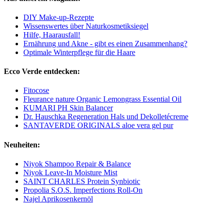
DIY Make-up-Rezepte
Wissenswertes über Naturkosmetiksiegel
Hilfe, Haarausfall!
Ernährung und Akne - gibt es einen Zusammenhang?
Optimale Winterpflege für die Haare
Ecco Verde entdecken:
Fitocose
Fleurance nature Organic Lemongrass Essential Oil
KUMARI PH Skin Balancer
Dr. Hauschka Regeneration Hals und Dekolletécreme
SANTAVERDE ORIGINALS aloe vera gel pur
Neuheiten:
Niyok Shampoo Repair & Balance
Niyok Leave-In Moisture Mist
SAINT CHARLES Protein Synbiotic
Propolia S.O.S. Imperfections Roll-On
Najel Aprikosenkernöl