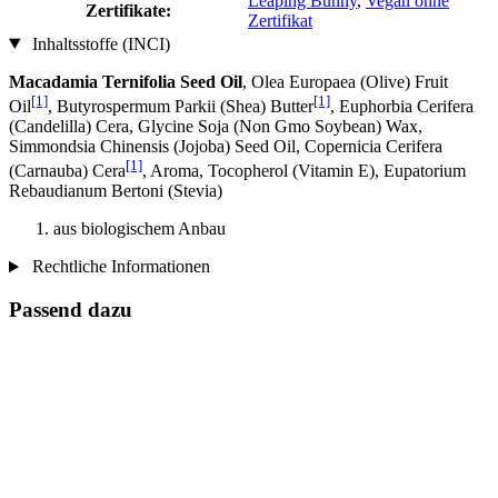
Leaping Bunny
,
Vegan ohne
Zertifikate:
Zertifikat
Inhaltsstoffe (INCI)
Macadamia Ternifolia Seed Oil
, Olea Europaea (Olive) Fruit
[1]
[1]
Oil
, Butyrospermum Parkii (Shea) Butter
, Euphorbia Cerifera
(Candelilla) Cera, Glycine Soja (Non Gmo Soybean) Wax,
Simmondsia Chinensis (Jojoba) Seed Oil, Copernicia Cerifera
[1]
(Carnauba) Cera
, Aroma, Tocopherol (Vitamin E), Eupatorium
Rebaudianum Bertoni (Stevia)
aus biologischem Anbau
Rechtliche Informationen
Passend dazu