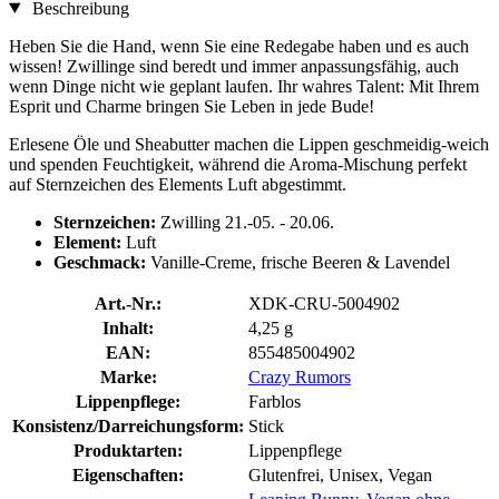
Beschreibung
Heben Sie die Hand, wenn Sie eine Redegabe haben und es auch
wissen! Zwillinge sind beredt und immer anpassungsfähig, auch
wenn Dinge nicht wie geplant laufen. Ihr wahres Talent: Mit Ihrem
Esprit und Charme bringen Sie Leben in jede Bude!
Erlesene Öle und Sheabutter machen die Lippen geschmeidig-weich
und spenden Feuchtigkeit, während die Aroma-Mischung perfekt
auf Sternzeichen des Elements Luft abgestimmt.
Sternzeichen:
Zwilling 21.-05. - 20.06.
Element:
Luft
Geschmack:
Vanille-Creme, frische Beeren & Lavendel
Art.-Nr.:
XDK-CRU-5004902
Inhalt:
4,25 g
EAN:
855485004902
Marke:
Crazy Rumors
Lippenpflege:
Farblos
Konsistenz/Darreichungsform:
Stick
Produktarten:
Lippenpflege
Eigenschaften:
Glutenfrei, Unisex, Vegan