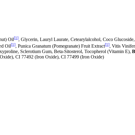
[1]
ut) Oil
, Glycerin, Lauryl Laurate, Cetearylalcohol, Coco Glucoside
[1]
[1]
ed Oil
, Punica Granatum (Pomegranate) Fruit Extract
, Vitis Vinife
yproline, Sclerotium Gum, Beta-Sitosterol, Tocopherol (Vitamin E),
B
Oxide), CI 77492 (Iron Oxide), CI 77499 (Iron Oxide)