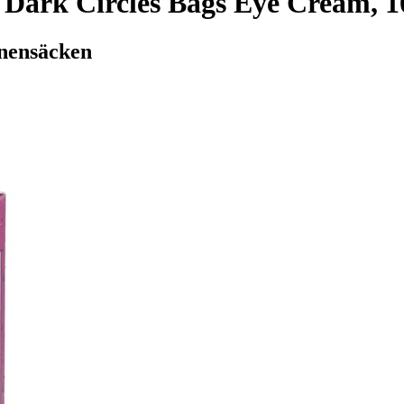
 Dark Circles Bags Eye Cream, 1
änensäcken