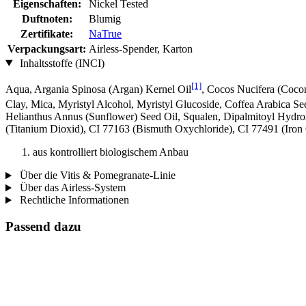
Eigenschaften:
Nickel Tested
Duftnoten:
Blumig
Zertifikate:
NaTrue
Verpackungsart:
Airless-Spender, Karton
Inhaltsstoffe (INCI)
[1]
Aqua, Argania Spinosa (Argan) Kernel Oil
, Cocos Nucifera (Cocon
Clay, Mica, Myristyl Alcohol, Myristyl Glucoside, Coffea Arabica Se
Helianthus Annus (Sunflower) Seed Oil, Squalen, Dipalmitoyl Hydrox
(Titanium Dioxid), CI 77163 (Bismuth Oxychloride), CI 77491 (Iron 
aus kontrolliert biologischem Anbau
Über die Vitis & Pomegranate-Linie
Über das Airless-System
Rechtliche Informationen
Passend dazu