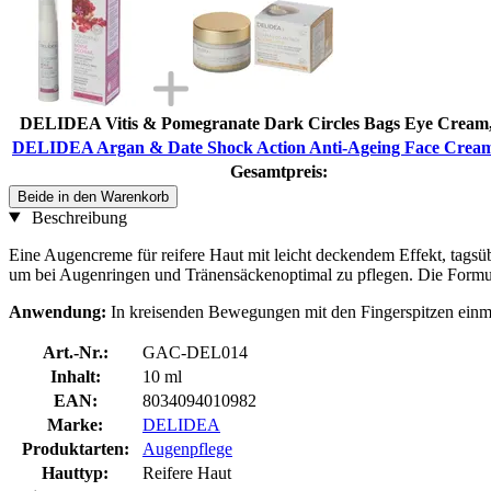
DELIDEA Vitis & Pomegranate Dark Circles Bags Eye Cream,
DELIDEA Argan & Date Shock Action Anti-Ageing Face Cream
Gesamtpreis:
Beide in den Warenkorb
Beschreibung
Eine Augencreme für reifere Haut mit leicht deckendem Effekt, tagsü
um bei Augenringen und Tränensäckenoptimal zu pflegen. Die Formulie
Anwendung:
In kreisenden Bewegungen mit den Fingerspitzen einm
Art.-Nr.:
GAC-DEL014
Inhalt:
10 ml
EAN:
8034094010982
Marke:
DELIDEA
Produktarten:
Augenpflege
Hauttyp:
Reifere Haut