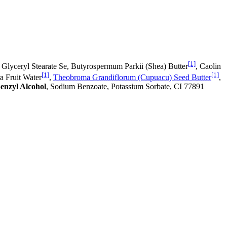
[1]
, Glyceryl Stearate Se, Butyrospermum Parkii (Shea) Butter
, Caolin
[1]
[1]
ra Fruit Water
,
Theobroma Grandiflorum (Cupuacu) Seed Butter
,
enzyl Alcohol
, Sodium Benzoate, Potassium Sorbate, CI 77891