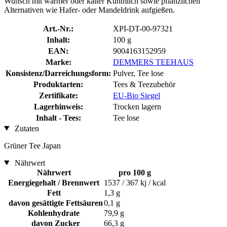
Wunsch mit warmer oder kalter Kuhmilch sowie pflanzlichen
Alternativen wie Hafer- oder Mandeldrink aufgießen.
Art.-Nr.:
XPI-DT-00-97321
Inhalt:
100 g
EAN:
9004163152959
Marke:
DEMMERS TEEHAUS
Konsistenz/Darreichungsform:
Pulver, Tee lose
Produktarten:
Tees & Teezubehör
Zertifikate:
EU-Bio Siegel
Lagerhinweis:
Trocken lagern
Inhalt - Tees:
Tee lose
Zutaten
Grüner Tee Japan
Nährwert
Nährwert
pro 100 g
Energiegehalt / Brennwert
1537 / 367 kj / kcal
Fett
1,3 g
davon gesättigte Fettsäuren
0,1 g
Kohlenhydrate
79,9 g
davon Zucker
66,3 g