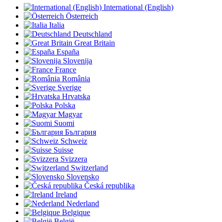
International (English)
Österreich
Italia
Deutschland
Great Britain
España
Slovenija
France
România
Sverige
Hrvatska
Polska
Magyar
Suomi
България
Schweiz
Suisse
Svizzera
Switzerland
Slovensko
Česká republika
Ireland
Nederland
Belgique
België