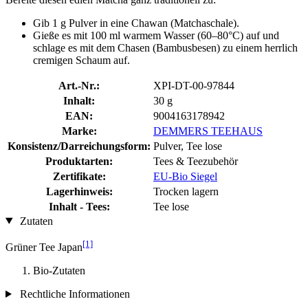
Gib 1 g Pulver in eine Chawan (Matchaschale).
Gieße es mit 100 ml warmem Wasser (60–80°C) auf und
schlage es mit dem Chasen (Bambusbesen) zu einem herrlich
cremigen Schaum auf.
Art.-Nr.:
XPI-DT-00-97844
Inhalt:
30 g
EAN:
9004163178942
Marke:
DEMMERS TEEHAUS
Konsistenz/Darreichungsform:
Pulver, Tee lose
Produktarten:
Tees & Teezubehör
Zertifikate:
EU-Bio Siegel
Lagerhinweis:
Trocken lagern
Inhalt - Tees:
Tee lose
Zutaten
[1]
Grüner Tee Japan
Bio-Zutaten
Rechtliche Informationen