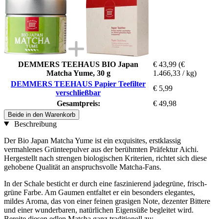
DEMMERS TEEHAUS BIO Japan
€ 43,99
(€
Matcha Yume, 30 g
1.466,33 / kg)
DEMMERS TEEHAUS Papier Teefilter
€ 5,99
verschließbar
Gesamtpreis:
€ 49,98
Beide in den Warenkorb
Beschreibung
Der Bio Japan Matcha Yume ist ein exquisites, erstklassig
vermahlenes Grünteepulver aus der berühmten Präfektur Aichi.
Hergestellt nach strengen biologischen Kriterien, richtet sich diese
gehobene Qualität an anspruchsvolle Matcha-Fans.
In der Schale besticht er durch eine faszinierend jadegrüne, frisch-
grüne Farbe. Am Gaumen entfaltet er ein besonders elegantes,
mildes Aroma, das von einer feinen grasigen Note, dezenter Bittere
und einer wunderbaren, natürlichen Eigensüße begleitet wird.
Bereite diesen edlen Matcha ganz traditionell zu: