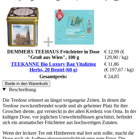
DEMMERS TEEHAUS Früchtetee in Dose
€ 12,99
(€
"Gruß aus Wien", 100 g
129,90 / kg)
TEEKANNE Bio Luxury Bag Vitalizing
€ 11,86
Herbs, 20 Beutel (60 g)
(€ 197,67 / kg)
Gesamtpreis:
€ 24,85
Beide in den Warenkorb
Beschreibung
Die Teedose erinnert an längst vergangene Zeiten. In denen die
Teedose zweckentfremdet wurde und als geheimer Platz für ihre
Groschen diente, gut versteckt in der alten Kredenz von Oma. In der
kultigen Dose, vor jeglichen Umwelteinflüssen geschützt, befindet
sich ein aromatischer Früchtetee aus hochwertigen Zutaten.
Wenn der leckere Tee mit Himbeeren mal leer sein sollte, macht die
Dose auch als Aufbewahrungsmöglichkeit eine gute Figur. Die