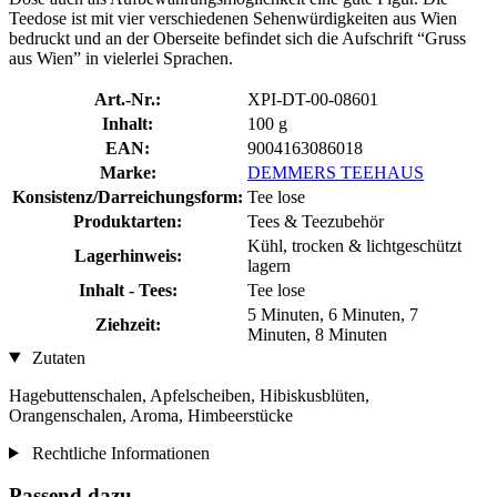
Teedose ist mit vier verschiedenen Sehenwürdigkeiten aus Wien
bedruckt und an der Oberseite befindet sich die Aufschrift “Gruss
aus Wien” in vielerlei Sprachen.
Art.-Nr.:
XPI-DT-00-08601
Inhalt:
100 g
EAN:
9004163086018
Marke:
DEMMERS TEEHAUS
Konsistenz/Darreichungsform:
Tee lose
Produktarten:
Tees & Teezubehör
Kühl, trocken & lichtgeschützt
Lagerhinweis:
lagern
Inhalt - Tees:
Tee lose
5 Minuten, 6 Minuten, 7
Ziehzeit:
Minuten, 8 Minuten
Zutaten
Hagebuttenschalen, Apfelscheiben, Hibiskusblüten,
Orangenschalen, Aroma, Himbeerstücke
Rechtliche Informationen
Passend dazu