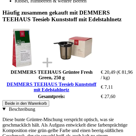
Ribisel, Himbeeren & weitere Beeren
Häufig zusammen gekauft mit DEMMERS
TEEHAUS Teesieb Kunststoff mit Edelstahlnetz
DEMMERS TEEHAUS Grüntee Fresh
€ 20,49
(€ 81,96
Green, 250 g
/ kg)
DEMMERS TEEHAUS Teesieb Kunststoff
€ 7,11
mit Edelstahlnetz
Gesamtpreis:
€ 27,60
Beide in den Warenkorb
Beschreibung
Diese bunte Grüntee-Mischung verspricht optisch, was sie
geschmacklich hält. Als Aufguss entwickelt diese farbenprächtige
Komposition eine grün-gelbe Farbe und einen beerig-süßlichen
Geschmack, der sie sowohl heiß als auch kalt zu einem