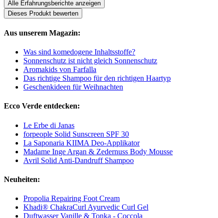
Alle Erfahrungsberichte anzeigen
Dieses Produkt bewerten
Aus unserem Magazin:
Was sind komedogene Inhaltsstoffe?
Sonnenschutz ist nicht gleich Sonnenschutz
Aromakids von Farfalla
Das richtige Shampoo für den richtigen Haartyp
Geschenkideen für Weihnachten
Ecco Verde entdecken:
Le Erbe di Janas
forpeople Solid Sunscreen SPF 30
La Saponaria KIIMA Deo-Applikator
Madame Inge Argan & Zedernuss Body Mousse
Avril Solid Anti-Dandruff Shampoo
Neuheiten:
Propolia Repairing Foot Cream
Khadi® ChakraCurl Ayurvedic Curl Gel
Duftwasser Vanille & Tonka - Coccola