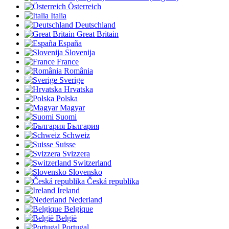
Österreich
Italia
Deutschland
Great Britain
España
Slovenija
France
România
Sverige
Hrvatska
Polska
Magyar
Suomi
България
Schweiz
Suisse
Svizzera
Switzerland
Slovensko
Česká republika
Ireland
Nederland
Belgique
België
Portugal