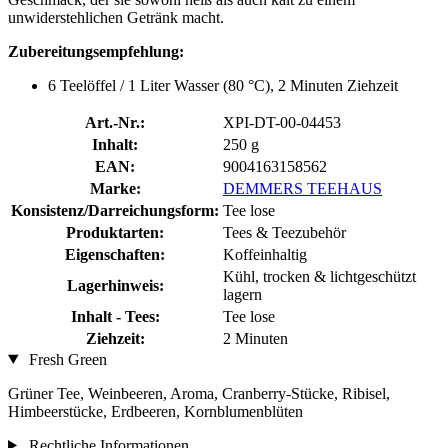
unwiderstehlichen Getränk macht.
Zubereitungsempfehlung:
6 Teelöffel / 1 Liter Wasser (80 °C), 2 Minuten Ziehzeit
Art.-Nr.:
XPI-DT-00-04453
Inhalt:
250 g
EAN:
9004163158562
Marke:
DEMMERS TEEHAUS
Konsistenz/Darreichungsform:
Tee lose
Produktarten:
Tees & Teezubehör
Eigenschaften:
Koffeinhaltig
Kühl, trocken & lichtgeschützt
Lagerhinweis:
lagern
Inhalt - Tees:
Tee lose
Ziehzeit:
2 Minuten
Fresh Green
Grüner Tee, Weinbeeren, Aroma, Cranberry-Stücke, Ribisel,
Himbeerstücke, Erdbeeren, Kornblumenblüten
Rechtliche Informationen