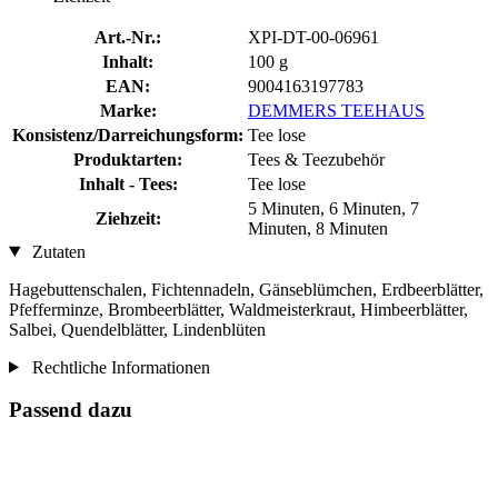
Art.-Nr.:
XPI-DT-00-06961
Inhalt:
100 g
EAN:
9004163197783
Marke:
DEMMERS TEEHAUS
Konsistenz/Darreichungsform:
Tee lose
Produktarten:
Tees & Teezubehör
Inhalt - Tees:
Tee lose
5 Minuten, 6 Minuten, 7
Ziehzeit:
Minuten, 8 Minuten
Zutaten
Hagebuttenschalen, Fichtennadeln, Gänseblümchen, Erdbeerblätter,
Pfefferminze, Brombeerblätter, Waldmeisterkraut, Himbeerblätter,
Salbei, Quendelblätter, Lindenblüten
Rechtliche Informationen
Passend dazu