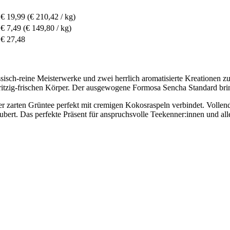
€ 19,99
(€ 210,42 / kg)
€ 7,49
(€ 149,80 / kg)
€ 27,48
ssisch-reine Meisterwerke und zwei herrlich aromatisierte Kreationen
ritzig-frischen Körper. Der ausgewogene Formosa Sencha Standard bringt
r zarten Grüntee perfekt mit cremigen Kokosraspeln verbindet. Vollen
ert. Das perfekte Präsent für anspruchsvolle Teekenner:innen und alle