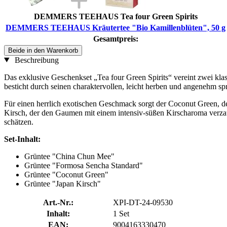
DEMMERS TEEHAUS Tea four Green Spirits
DEMMERS TEEHAUS Kräutertee "Bio Kamillenblüten", 50 g
Gesamtpreis:
Beide in den Warenkorb
Beschreibung
Das exklusive Geschenkset „Tea four Green Spirits“ vereint zwei kla
besticht durch seinen charaktervollen, leicht herben und angenehm sp
Für einen herrlich exotischen Geschmack sorgt der Coconut Green, de
Kirsch, der den Gaumen mit einem intensiv-süßen Kirscharoma verzaub
schätzen.
Set-Inhalt:
Grüntee "China Chun Mee"
Grüntee "Formosa Sencha Standard"
Grüntee "Coconut Green"
Grüntee "Japan Kirsch"
Art.-Nr.:
XPI-DT-24-09530
Inhalt:
1 Set
EAN:
9004163330470