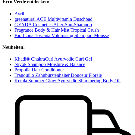
Ecco Verde entdecken:
Avril
greenatural ACE Multivitamin Duschbad
GYADA Cosmetics After-Sun-Shampoo
Fragrance Body & Hair Mist Tropical Crush
Biofficina Toscana Volumising Shampoo-Mousse
Neuheiten:
Khadi® ChakraCurl Ayurvedic Curl Gel
Niyok Shampoo Moisture & Balance
Propolia Hair Conditioner
Tranquillo Zahnbürstenhalter Douceur Florale
Kerala Summer Glow Ayurvedic Shimmering Body Oil