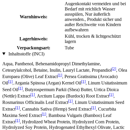
Augenkontakt vermeiden und bei
Bedarf mit reichlich Wasser
ausspülen, Nur äußerlich
Warnhinweis:
anwenden., Produkt sicher und
außer Reichweite von Kindern
aufbewahren
Kühl, trocken & lichtgeschützt
Lagerhinweis:
lagern
Verpackungsart:
Tube
Inhaltsstoffe (INCI)
Aqua, Panthenol, Behenamidopropyl Dimethylamine,
[2]
Cetearylalcohol, Betaine, Inulin, Lauryl Lactate, Propandiol
, Olea
[1]
Europaea (Olive) Leaf Extract
, Persea Gratissima (Avocado)
[1]
[1]
Oil
, Argania Spinosa (Argan) Kernel Oil
, Linum Usitatissimum
[1]
Seed Oil
, Butyrospermum Parkii (Shea) Butter, Urtica Dioica
[1]
[1]
(Nettle) Extract
, Arctium Lappa (Burdock) Root Extract
,
[1]
Rosmarinus Officinalis Leaf Extract
, Linum Usitatissimum Seed
[1]
[1]
Extract
, Cannabis Sativa (Hemp) Seed Extract
, Cucurbita
[1]
Maxima Seed Extract
, Bambusa Vulgaris (Bamboo) Leaf
[1]
Extract
, Hydrolized Wheat Protein, Hydrolyzed Corn Protein,
Hydrolyzed Soy Protein, Hydrogenated Ethylhexyl Olivate, Lactic