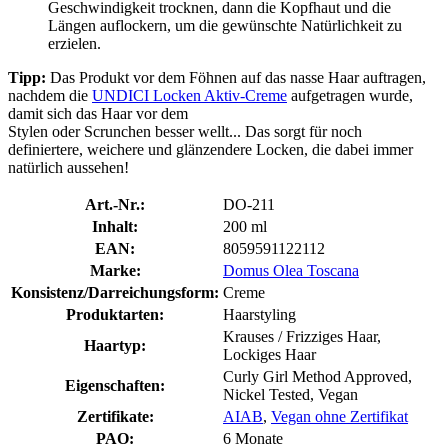
Geschwindigkeit trocknen, dann die Kopfhaut und die
Längen auflockern, um die gewünschte Natürlichkeit zu
erzielen.
Tipp:
Das Produkt vor dem Föhnen auf das nasse Haar auftragen,
nachdem die
UNDICI Locken Aktiv-Creme
aufgetragen wurde,
damit sich das Haar vor dem
Stylen oder Scrunchen besser wellt... Das sorgt für noch
definiertere, weichere und glänzendere Locken, die dabei immer
natürlich aussehen!
Art.-Nr.:
DO-211
Inhalt:
200 ml
EAN:
8059591122112
Marke:
Domus Olea Toscana
Konsistenz/Darreichungsform:
Creme
Produktarten:
Haarstyling
Krauses / Frizziges Haar,
Haartyp:
Lockiges Haar
Curly Girl Method Approved,
Eigenschaften:
Nickel Tested, Vegan
Zertifikate:
AIAB
,
Vegan ohne Zertifikat
PAO:
6 Monate