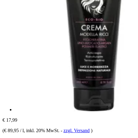
€ 17,99
(
€ 89,95 / l
, inkl. 20% MwSt.
-
zzgl. Versand
)