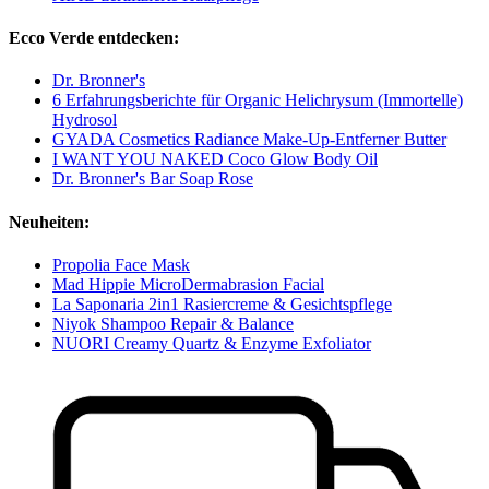
Ecco Verde entdecken:
Dr. Bronner's
6 Erfahrungsberichte für Organic Helichrysum (Immortelle)
Hydrosol
GYADA Cosmetics Radiance Make-Up-Entferner Butter
I WANT YOU NAKED Coco Glow Body Oil
Dr. Bronner's Bar Soap Rose
Neuheiten:
Propolia Face Mask
Mad Hippie MicroDermabrasion Facial
La Saponaria 2in1 Rasiercreme & Gesichtspflege
Niyok Shampoo Repair & Balance
NUORI Creamy Quartz & Enzyme Exfoliator