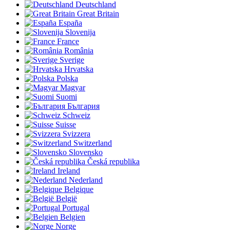
Deutschland
Great Britain
España
Slovenija
France
România
Sverige
Hrvatska
Polska
Magyar
Suomi
България
Schweiz
Suisse
Svizzera
Switzerland
Slovensko
Česká republika
Ireland
Nederland
Belgique
België
Portugal
Belgien
Norge