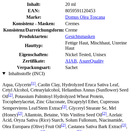
Inhalt:
20 ml
EAN:
8059591120453
Marke:
Domus Olea Toscana
Konsistenz - Masken:
Cremes
Konsistenz/Darreichungsform:
Creme
Produktarten:
Gesichtsmasken
Fettige Haut, Mischhaut, Unreine
Hauttyp:
Haut
Eigenschaften:
Nickel Tested, Unisex
Zertifikate:
AIAB
,
AsureQuality
Verpackungsart:
Sachet
Inhaltsstoffe (INCI)
[1]
Aqua, Glycerin
, Caolin Clay, Hydrolyzed Eruca Sativa Leaf,
Cetyl Alcohol, Cetearylalcohol, Helianthus Annus (Sunflower) Seed
[2]
Oil
, Potassium Palmitoyl Hydrolyzed Wheat Protein,
Tocopherylacetat, Zinc Gluconate, Dicaprylyl Ether, Cupressus
[3]
Sempervirens Leaf/Stem Extract
, Glyceryl Stearate Se, Mel
[2]
[2]
(Honey)
, Allantoin, Betaine, Vitis Vinifera Seed Oil
, Azelaic
Acid, Oryza Sativa (Rice) Starch, Solum Fullonum, Niacinamide,
[2]
[3]
Olea Europaea (Olive) Fruit Oil
, Castanea Sativa Bark Extract
,