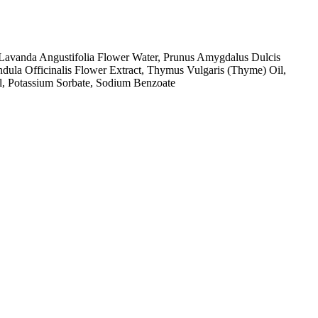
e, Lavanda Angustifolia Flower Water, Prunus Amygdalus Dulcis
ndula Officinalis Flower Extract, Thymus Vulgaris (Thyme) Oil,
ol, Potassium Sorbate, Sodium Benzoate