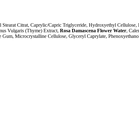
yl Stearat Citrat, Caprylic/Capric Triglyceride, Hydroxyethyl Cellulos
mus Vulgaris (Thyme) Extract,
Rosa Damascena Flower Water
, Cale
e Gum, Microcrystalline Cellulose, Glyceryl Caprylate, Phenoxyethan