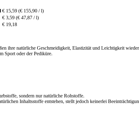
l
€ 15,59
(€ 155,90 / l)
€ 3,59
(€ 47,87 / l)
€ 19,18
ihre natürliche Geschmeidigkeit, Elastizität und Leichtigkeit wieder 
m Sport oder der Pediküre.
rbstoffe, sondern nur natürliche Rohstoffe.
ürlichen Inhaltsstoffe entstehen, stellt jedoch keinerlei Beeinträchtigu