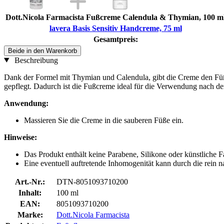
Dott.Nicola Farmacista Fußcreme Calendula & Thymian, 100 m
lavera Basis Sensitiv Handcreme, 75 ml
Gesamtpreis:
Beide in den Warenkorb
Beschreibung
Dank der Formel mit Thymian und Calendula, gibt die Creme den Füßen 
gepflegt. Dadurch ist die Fußcreme ideal für die Verwendung nach de
Anwendung:
Massieren Sie die Creme in die sauberen Füße ein.
Hinweise:
Das Produkt enthält keine Parabene, Silikone oder künstliche Fa
Eine eventuell auftretende Inhomogenität kann durch die rein nat
Art.-Nr.:
DTN-8051093710200
Inhalt:
100 ml
EAN:
8051093710200
Marke:
Dott.Nicola Farmacista