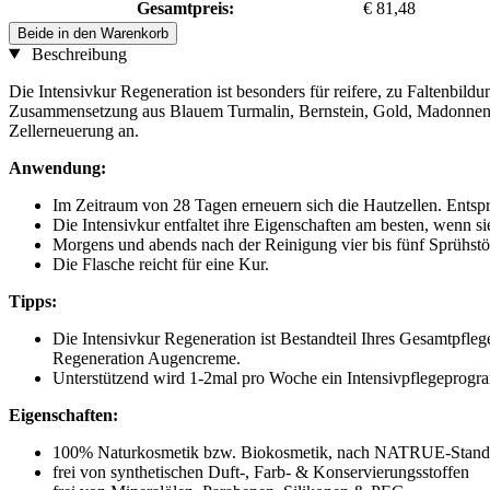
Gesamtpreis:
€ 81,48
Beide in den Warenkorb
Beschreibung
Die Intensivkur Regeneration ist besonders für reifere, zu Faltenbild
Zusammensetzung aus Blauem Turmalin, Bernstein, Gold, Madonnenlil
Zellerneuerung an.
Anwendung:
Im Zeitraum von 28 Tagen erneuern sich die Hautzellen. Entsp
Die Intensivkur entfaltet ihre Eigenschaften am besten, wenn s
Morgens und abends nach der Reinigung vier bis fünf Sprühstö
Die Flasche reicht für eine Kur.
Tipps:
Die Intensivkur Regeneration ist Bestandteil Ihres Gesamtpf
Regeneration Augencreme.
Unterstützend wird 1-2mal pro Woche ein Intensivpflegepro
Eigenschaften:
100% Naturkosmetik bzw. Biokosmetik, nach NATRUE-Standard
frei von synthetischen Duft-, Farb- & Konservierungsstoffen