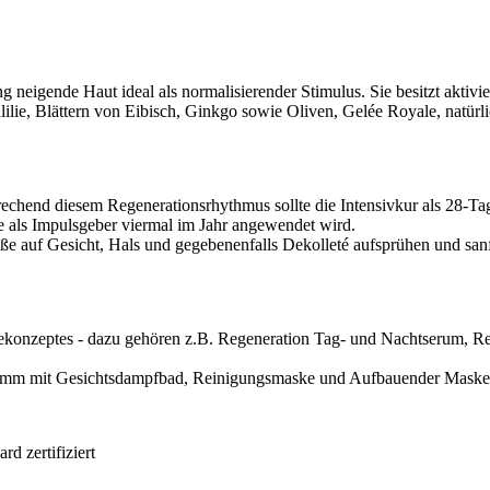
ung neigende Haut ideal als normalisierender Stimulus. Sie besitzt akti
ie, Blättern von Eibisch, Ginkgo sowie Oliven, Gelée Royale, natürl
rechend diesem Regenerationsrhythmus sollte die Intensivkur als 28-
ie als Impulsgeber viermal im Jahr angewendet wird.
ße auf Gesicht, Hals und gegebenenfalls Dekolleté aufsprühen und sa
legekonzeptes - dazu gehören z.B. Regeneration Tag- und Nachtserum, 
gramm mit Gesichtsdampfbad, Reinigungsmaske und Aufbauender Maske
 zertifiziert