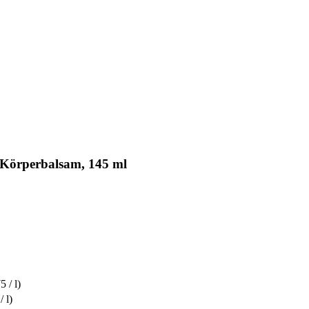
 Körperbalsam, 145 ml
5 / l)
/ l)