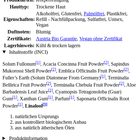
Hauttyp:
Trockene Haut
Alkoholfrei, Glutenfrei,
Palmölfrei
, Plastikfrei,
Eigenschaften:
Refill - Nachfüllpackung, Sulfatfrei, Unisex,
Vegan
Duftnoten:
Blumig
Zertifikate:
Austria Bio Garantie
,
Vegan ohne Zertifikat
Lagerhinweis:
Kühl & trocken lagern
Inhaltsstoffe (INCI)
[1]
[2]
Solum Fullonum
, Acacia Concinna Fruit Powder
, Sapindus
[2]
[2]
Mukorossi Shell Powder
, Emblica Officinalis Fruit Powder
,
[1]
Fuller’s Earth (Solum Diatomeae From Germany)
, Terminalia
[2]
[2]
Bellirica Fruit Powder
, Terminalia Chebula Fruit Powder
, Aloe
[2]
Barbadensis Leaf Juice
, Cyamopsis Tetragonoloba (Guar)
[1]
[1]
[1]
Gum
, Xanthan Gum
, Parfum
, Saponaria Officinalis Root
[1]
[3]
Powder
,
Linalool
natürlichen Ursprungs
aus kontrolliert biologischem Anbau
aus natürlich ätherischen Ölen
Produktinformation