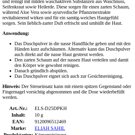
und reinigt mit milden waschaktiven Substanzen aus Waschnuss,
Seifenkraut sowie Heilerde. Diese sorgen für einen zarten Schaum,
während Aloe Vera sowie ayurvedische Pflanzenextrakte
revitalisierend wirken und für ein samtig-weiches Hautgefühl
sorgen. Sein lieblich-zarter Duft erfrischt und umhüllt die Haut.
Anwendung:
Das Duschpulver in die nasse Handfläche geben und mit den
Händen kurz aufschäumen. Alternativ kann das Duschpulver
auch direkt auf die nasse Haut gestreut werden.
Den zarten Schaum auf der nassen Haut verteilen und damit
den Körper wie gewohnt reinigen.
Danach gründlich abspülen.
Das Duschpulver eignet sich auch zur Gesichtsreinigung.
Hinweis:
Der Streueinsatz kann mit einem spitzen Gegenstand oder
Fingernagel vorsichtig abgenommen und die Dose wiederbefüllt
werden.
Art.-Nr.:
ELS-D25DPKH
Inhalt:
10 g
EAN:
9120096512469
Marke:
ELIAH SAHIL
Produktarten:
Körperreinigung