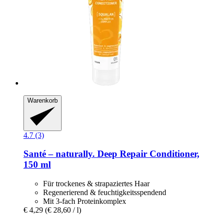
Warenkorb
4.7 (3)
Santé – naturally.
Deep Repair Conditioner,
150 ml
Für trockenes & strapaziertes Haar
Regenerierend & feuchtigkeitsspendend
Mit 3-fach Proteinkomplex
€ 4,29
(€ 28,60 / l)