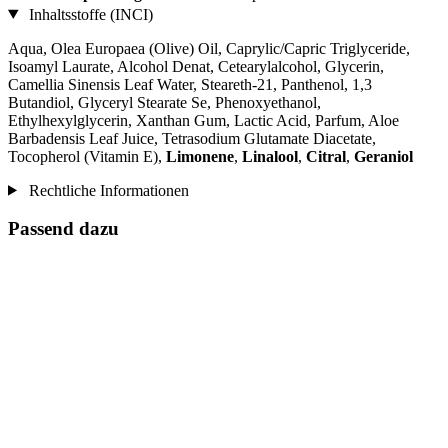
Inhaltsstoffe (INCI)
Aqua, Olea Europaea (Olive) Oil, Caprylic/Capric Triglyceride,
Isoamyl Laurate, Alcohol Denat, Cetearylalcohol, Glycerin,
Camellia Sinensis Leaf Water, Steareth-21, Panthenol, 1,3
Butandiol, Glyceryl Stearate Se, Phenoxyethanol,
Ethylhexylglycerin, Xanthan Gum, Lactic Acid, Parfum, Aloe
Barbadensis Leaf Juice, Tetrasodium Glutamate Diacetate,
Tocopherol (Vitamin E),
Limonene
,
Linalool
,
Citral
,
Geraniol
Rechtliche Informationen
Passend dazu