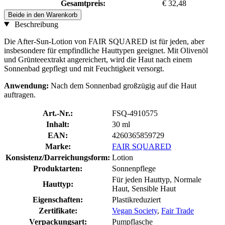
Gesamtpreis:
€ 32,48
Beide in den Warenkorb
Beschreibung
Die After-Sun-Lotion von FAIR SQUARED ist für jeden, aber
insbesondere für empfindliche Hauttypen geeignet. Mit Olivenöl
und Grünteeextrakt angereichert, wird die Haut nach einem
Sonnenbad gepflegt und mit Feuchtigkeit versorgt.
Anwendung:
Nach dem Sonnenbad großzügig auf die Haut
auftragen.
Art.-Nr.:
FSQ-4910575
Inhalt:
30 ml
EAN:
4260365859729
Marke:
FAIR SQUARED
Konsistenz/Darreichungsform:
Lotion
Produktarten:
Sonnenpflege
Für jeden Hauttyp, Normale
Hauttyp:
Haut, Sensible Haut
Eigenschaften:
Plastikreduziert
Zertifikate:
Vegan Society
,
Fair Trade
Verpackungsart:
Pumpflasche