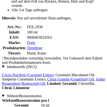
und auf dem Fell von Rücken, Beinen, Hals und Kopf
verteilt.
Alle 3-4 Tage auftragen.
Hinweis:
Nur auf unverletzter Haut auftragen.
Art.-Nr.:
FEE-2936
Inhalt:
100 ml
EAN:
9008403024563
Marke:
Feele
Produktarten:
Tierpflege
Tierart:
Hund, Katze
!
Biozidprodukte vorsichtig verwenden. Vor Gebrauch stets Etikett
und Produktinformationen lesen.
Inhaltsstoffe (INCI)
Cocos Nucifera (Coconut) Extract
, Geranium Maculatum Oil,
Juniperus Communis Extract,
Citrus Grandis (Grapefruit) Oil
,
Aniba
Rosaeodora (Rosewood) Oil
,
Linalool
,
Geraniol
, Citronellal,
Citral
,
Limonene
Wirkstoffkonzentration
Wirkstoffkonzentration
pro l
Geraniol
18 ml