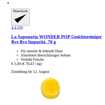
Warenkorb
4.4 (29)
La Saponaria
WONDER POP Gesichtsreiniger
Bye Bye Impurità, 70 g
Für unreine & fettende Haut
Absorbiert überschüssiges Sebum
Verleiht Frische
€ 5,49
(€ 78,43 / kg)
Zustellung bis 12. August