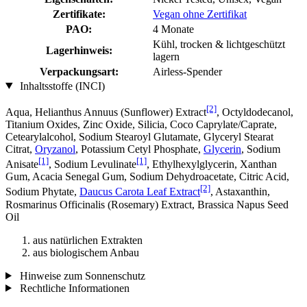
Zertifikate:
Vegan ohne Zertifikat
PAO:
4 Monate
Kühl, trocken & lichtgeschützt
Lagerhinweis:
lagern
Verpackungsart:
Airless-Spender
Inhaltsstoffe (INCI)
[2]
Aqua, Helianthus Annuus (Sunflower) Extract
, Octyldodecanol,
Titanium Oxides, Zinc Oxide, Silicia, Coco Caprylate/Caprate,
Cetearylalcohol, Sodium Stearoyl Glutamate, Glyceryl Stearat
Citrat,
Oryzanol
, Potassium Cetyl Phosphate,
Glycerin
, Sodium
[1]
[1]
Anisate
, Sodium Levulinate
, Ethylhexylglycerin, Xanthan
Gum, Acacia Senegal Gum, Sodium Dehydroacetate, Citric Acid,
[2]
Sodium Phytate,
Daucus Carota Leaf Extract
, Astaxanthin,
Rosmarinus Officinalis (Rosemary) Extract, Brassica Napus Seed
Oil
aus natürlichen Extrakten
aus biologischem Anbau
Hinweise zum Sonnenschutz
Rechtliche Informationen