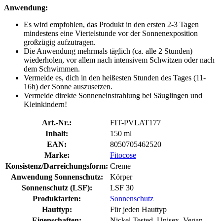
Anwendung:
Es wird empfohlen, das Produkt in den ersten 2-3 Tagen
mindestens eine Viertelstunde vor der Sonnenexposition
großzügig aufzutragen.
Die Anwendung mehrmals täglich (ca. alle 2 Stunden)
wiederholen, vor allem nach intensivem Schwitzen oder nach
dem Schwimmen.
Vermeide es, dich in den heißesten Stunden des Tages (11-
16h) der Sonne auszusetzen.
Vermeide direkte Sonneneinstrahlung bei Säuglingen und
Kleinkindern!
Art.-Nr.:
FIT-PVLAT177
Inhalt:
150 ml
EAN:
8050705462520
Marke:
Fitocose
Konsistenz/Darreichungsform:
Creme
Anwendung Sonnenschutz:
Körper
Sonnenschutz (LSF):
LSF 30
Produktarten:
Sonnenschutz
Hauttyp:
Für jeden Hauttyp
Eigenschaften:
Nickel Tested, Unisex, Vegan