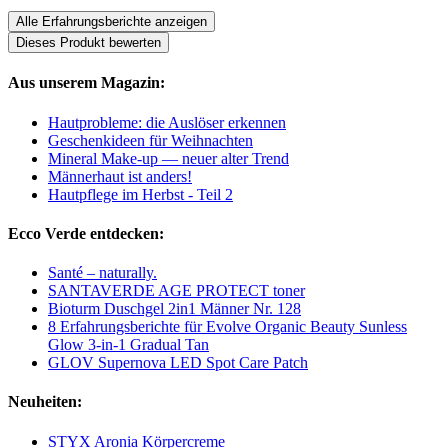
Alle Erfahrungsberichte anzeigen
Dieses Produkt bewerten
Aus unserem Magazin:
Hautprobleme: die Auslöser erkennen
Geschenkideen für Weihnachten
Mineral Make-up — neuer alter Trend
Männerhaut ist anders!
Hautpflege im Herbst - Teil 2
Ecco Verde entdecken:
Santé – naturally.
SANTAVERDE AGE PROTECT toner
Bioturm Duschgel 2in1 Männer Nr. 128
8 Erfahrungsberichte für Evolve Organic Beauty Sunless
Glow 3-in-1 Gradual Tan
GLOV Supernova LED Spot Care Patch
Neuheiten:
STYX Aronia Körpercreme