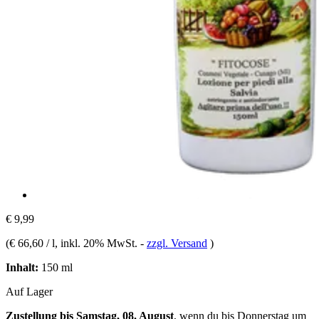
€ 9,99
(
€ 66,60 / l
, inkl. 20% MwSt.
-
zzgl. Versand
)
Inhalt:
150 ml
Auf Lager
Zustellung bis Samstag, 08. August
, wenn du bis
Donnerstag um