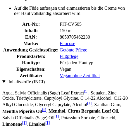
Auf die Füße auftragen und einmassieren bis die Creme von
der Haut vollständig absorbiert wird.
Art.-Nr.:
FIT-CV505
Inhalt:
150 ml
EAN:
8050705462230
Marke:
Fitocose
Anwendung Gesichtspflege:
Getönte Pflege
Produktarten:
Fußpflege
Hauttyp:
Für jeden Hauttyp
Eigenschaften:
Vegan
Zertifikate:
Vegan ohne Zertifikat
Inhaltsstoffe (INCI)
[1]
Aqua, Salvia Officinalis (Sage) Leaf Extract
, Squalen, Zinc
Oxide, Triethylcitrate, Capryloyl Glycine, C 14-22 Alcohol, C12-20
[1]
Alkyl Glucoside, Glyceryl Caprylate, Alcohol
, Xanthan Gum,
[1]
Mentha Piperita Oil
,
Menthol
,
Citrus Bergamia Leaf Oil
,
[1]
Salvia Officinalis (Sage) Oil
, Potassium Sorbate, Citricacid,
[1]
[1]
Limonene
,
Linalool