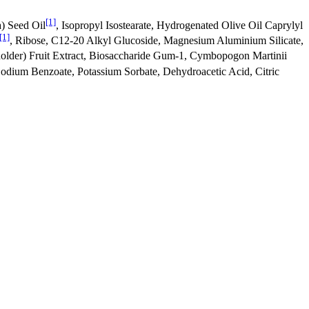
[1]
) Seed Oil
, Isopropyl Isostearate, Hydrogenated Olive Oil Caprylyl
[1]
, Ribose, C12-20 Alkyl Glucoside, Magnesium Aluminium Silicate,
lder) Fruit Extract, Biosaccharide Gum-1, Cymbopogon Martinii
Sodium Benzoate, Potassium Sorbate, Dehydroacetic Acid, Citric