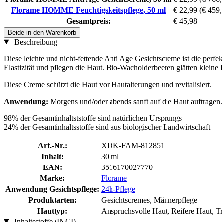
Florame HOMME Feuchtigskeitspflege, 50 ml
€ 22,99
(€ 459,
Gesamtpreis:
€ 45,98
Beide in den Warenkorb
Beschreibung
Diese leichte und nicht-fettende Anti Age Gesichtscreme ist die perfek
Elastizität und pflegen die Haut. Bio-Wacholderbeeren glätten kleine 
Diese Creme schützt die Haut vor Hautalterungen und revitalisiert.
Anwendung:
Morgens und/oder abends sanft auf die Haut auftragen.
98% der Gesamtinhaltststoffe sind natürlichen Ursprungs
24% der Gesamtinhaltsstoffe sind aus biologischer Landwirtschaft
Art.-Nr.:
XDK-FAM-812851
Inhalt:
30 ml
EAN:
3516170027770
Marke:
Florame
Anwendung Gesichtspflege:
24h-Pflege
Produktarten:
Gesichtscremes, Männerpflege
Hauttyp:
Anspruchsvolle Haut, Reifere Haut, T
Inhaltsstoffe (INCI)