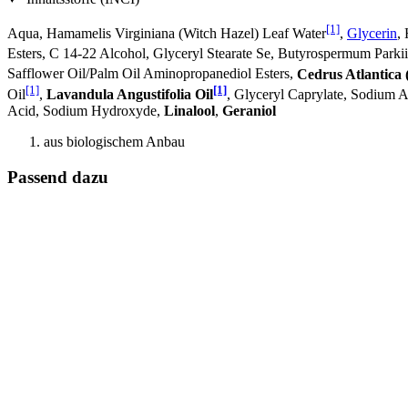
[1]
Aqua, Hamamelis Virginiana (Witch Hazel) Leaf Water
,
Glycerin
,
Esters, C 14-22 Alcohol, Glyceryl Stearate Se, Butyrospermum Parkii
Safflower Oil/Palm Oil Aminopropanediol Esters,
Cedrus Atlantica
[1]
[1]
Oil
,
Lavandula Angustifolia Oil
, Glyceryl Caprylate, Sodium A
Acid, Sodium Hydroxyde,
Linalool
,
Geraniol
aus biologischem Anbau
Passend dazu