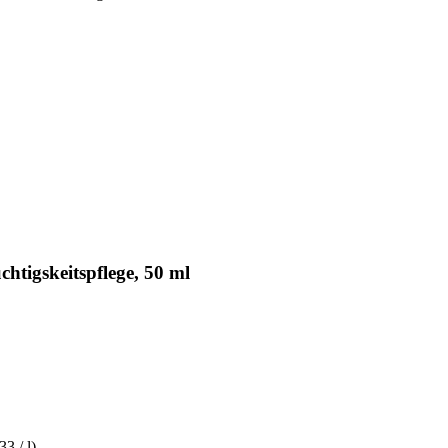
igskeitspflege, 50 ml
33 / l)