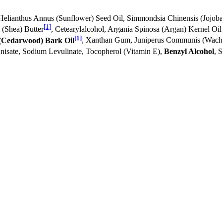
 Helianthus Annus (Sunflower) Seed Oil, Simmondsia Chinensis (Jojoba
[1]
 (Shea) Butter
, Cetearylalcohol, Argania Spinosa (Argan) Kernel Oil
[1]
 (Cedarwood) Bark Oil
, Xanthan Gum, Juniperus Communis (Wacho
nisate, Sodium Levulinate, Tocopherol (Vitamin E),
Benzyl Alcohol
, 