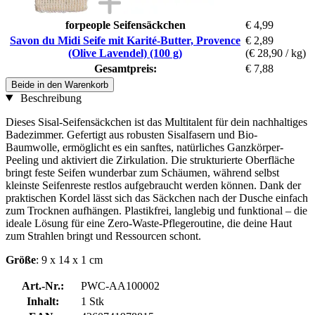
forpeople Seifensäckchen
€ 4,99
Savon du Midi Seife mit Karité-Butter, Provence
€ 2,89
(Olive Lavendel) (100 g)
(€ 28,90 / kg)
Gesamtpreis:
€ 7,88
Beide in den Warenkorb
Beschreibung
Dieses Sisal-Seifensäckchen ist das Multitalent für dein nachhaltiges
Badezimmer. Gefertigt aus robusten Sisalfasern und Bio-
Baumwolle, ermöglicht es ein sanftes, natürliches Ganzkörper-
Peeling und aktiviert die Zirkulation. Die strukturierte Oberfläche
bringt feste Seifen wunderbar zum Schäumen, während selbst
kleinste Seifenreste restlos aufgebraucht werden können. Dank der
praktischen Kordel lässt sich das Säckchen nach der Dusche einfach
zum Trocknen aufhängen. Plastikfrei, langlebig und funktional – die
ideale Lösung für eine Zero-Waste-Pflegeroutine, die deine Haut
zum Strahlen bringt und Ressourcen schont.
Größe
: 9 x 14 x 1 cm
Art.-Nr.:
PWC-AA100002
Inhalt:
1 Stk