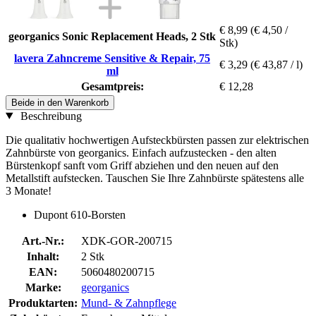
€ 8,99
(€ 4,50 /
georganics Sonic Replacement Heads, 2 Stk
Stk)
lavera Zahncreme Sensitive & Repair, 75
€ 3,29
(€ 43,87 / l)
ml
Gesamtpreis:
€ 12,28
Beide in den Warenkorb
Beschreibung
Die qualitativ hochwertigen Aufsteckbürsten passen zur elektrischen
Zahnbürste von georganics. Einfach aufzustecken - den alten
Bürstenkopf sanft vom Griff abziehen und den neuen auf den
Metallstift aufstecken. Tauschen Sie Ihre Zahnbürste spätestens alle
3 Monate!
Dupont 610-Borsten
Art.-Nr.:
XDK-GOR-200715
Inhalt:
2 Stk
EAN:
5060480200715
Marke:
georganics
Produktarten:
Mund- & Zahnpflege