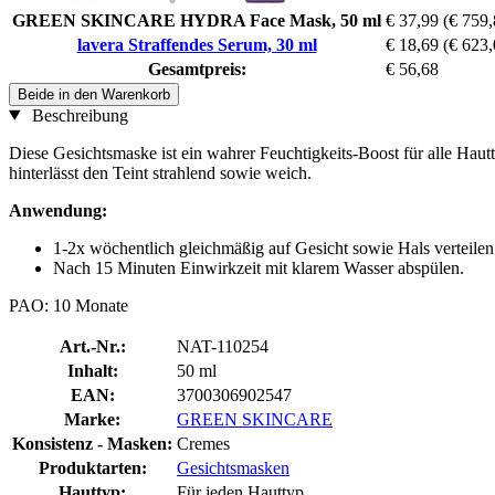
GREEN SKINCARE HYDRA Face Mask, 50 ml
€ 37,99
(€ 759,8
lavera Straffendes Serum, 30 ml
€ 18,69
(€ 623,0
Gesamtpreis:
€ 56,68
Beide in den Warenkorb
Beschreibung
Diese Gesichtsmaske ist ein wahrer Feuchtigkeits-Boost für alle Haut
hinterlässt den Teint strahlend sowie weich.
Anwendung:
1-2x wöchentlich gleichmäßig auf Gesicht sowie Hals verteile
Nach 15 Minuten Einwirkzeit mit klarem Wasser abspülen.
PAO: 10 Monate
Art.-Nr.:
NAT-110254
Inhalt:
50 ml
EAN:
3700306902547
Marke:
GREEN SKINCARE
Konsistenz - Masken:
Cremes
Produktarten:
Gesichtsmasken
Hauttyp:
Für jeden Hauttyp