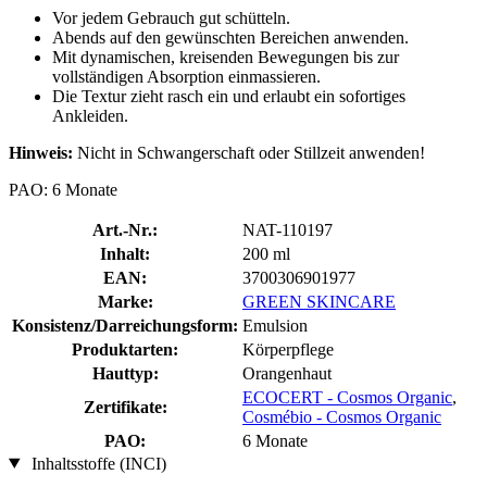
Vor jedem Gebrauch gut schütteln.
Abends auf den gewünschten Bereichen anwenden.
Mit dynamischen, kreisenden Bewegungen bis zur
vollständigen Absorption einmassieren.
Die Textur zieht rasch ein und erlaubt ein sofortiges
Ankleiden.
Hinweis:
Nicht in Schwangerschaft oder Stillzeit anwenden!
PAO: 6 Monate
Art.-Nr.:
NAT-110197
Inhalt:
200 ml
EAN:
3700306901977
Marke:
GREEN SKINCARE
Konsistenz/Darreichungsform:
Emulsion
Produktarten:
Körperpflege
Hauttyp:
Orangenhaut
ECOCERT - Cosmos Organic
,
Zertifikate:
Cosmébio - Cosmos Organic
PAO:
6 Monate
Inhaltsstoffe (INCI)