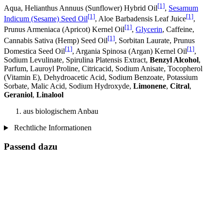
[1]
Aqua, Helianthus Annuus (Sunflower) Hybrid Oil
,
Sesamum
[1]
[1]
Indicum (Sesame) Seed Oil
, Aloe Barbadensis Leaf Juice
,
[1]
Prunus Armeniaca (Apricot) Kernel Oil
,
Glycerin
, Caffeine,
[1]
Cannabis Sativa (Hemp) Seed Oil
, Sorbitan Laurate, Prunus
[1]
[1]
Domestica Seed Oil
, Argania Spinosa (Argan) Kernel Oil
,
Sodium Levulinate, Spirulina Platensis Extract,
Benzyl Alcohol
,
Parfum, Lauroyl Proline, Citricacid, Sodium Anisate, Tocopherol
(Vitamin E), Dehydroacetic Acid, Sodium Benzoate, Potassium
Sorbate, Malic Acid, Sodium Hydroxyde,
Limonene
,
Citral
,
Geraniol
,
Linalool
aus biologischem Anbau
Rechtliche Informationen
Passend dazu