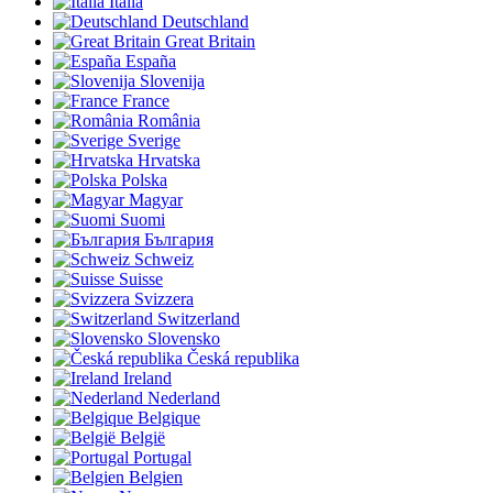
Italia
Deutschland
Great Britain
España
Slovenija
France
România
Sverige
Hrvatska
Polska
Magyar
Suomi
България
Schweiz
Suisse
Svizzera
Switzerland
Slovensko
Česká republika
Ireland
Nederland
Belgique
België
Portugal
Belgien