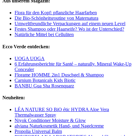
Aus unserem Magazin:
Flora für den Kopf: pflanzliche Haarfarben
Die Bio-Schönheitsroutine von Maternatura
Umweltfreundliche Verpackungen auf einem neuen Level
Festes Shampoo oder Haarseife? Wo ist der Unterschied?
Natürliche Mittel bei Celluliten
Ecco Verde entdecken:
UOGA UOGA
6 Erfahrungsberichte für Santé – naturally. Mineral Wake-Up
Concealer
Florame HOMME 2in1 Duschgel & Shampoo
Carnium Botanicals Kids Biotic
BANBU Gua Sha Rosenquarz
Neuheiten:
LÉA NATURE SO BiO étic HYDRA Aloe Vera
Thermalwasser Spray
Niyok Conditioner Moisture & Glow
alviana Naturkosmetik Hand- und Nagelcreme
Propolia Universal Balm