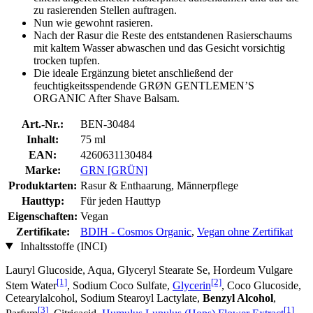
zu rasierenden Stellen auftragen.
Nun wie gewohnt rasieren.
Nach der Rasur die Reste des entstandenen Rasierschaums
mit kaltem Wasser abwaschen und das Gesicht vorsichtig
trocken tupfen.
Die ideale Ergänzung bietet anschließend der
feuchtigkeitsspendende GRØN GENTLEMEN’S
ORGANIC After Shave Balsam.
Art.-Nr.:
BEN-30484
Inhalt:
75 ml
EAN:
4260631130484
Marke:
GRN [GRÜN]
Produktarten:
Rasur & Enthaarung, Männerpflege
Hauttyp:
Für jeden Hauttyp
Eigenschaften:
Vegan
Zertifikate:
BDIH - Cosmos Organic
,
Vegan ohne Zertifikat
Inhaltsstoffe (INCI)
Lauryl Glucoside, Aqua, Glyceryl Stearate Se, Hordeum Vulgare
[1]
[2]
Stem Water
, Sodium Coco­ Sulfate,
Glycerin
, Coco Glucoside,
Cetearylalcohol, Sodium Stearoyl Lactylate,
Benzyl Alcohol
,
[3]
[1]