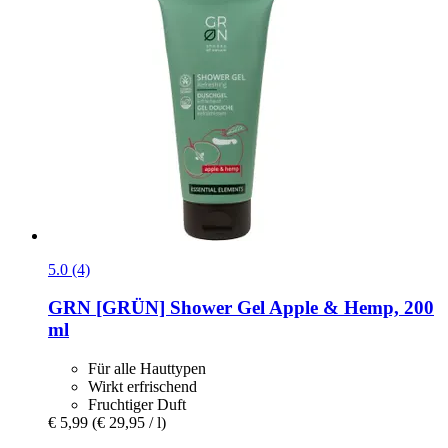
5.0 (4)
GRN [GRÜN]
Shower Gel Apple & Hemp, 200
ml
Für alle Hauttypen
Wirkt erfrischend
Fruchtiger Duft
€ 5,99
(€ 29,95 / l)