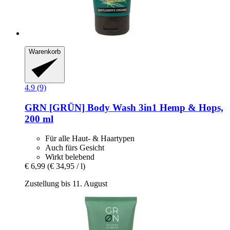
Warenkorb
4.9 (9)
GRN [GRÜN]
Body Wash 3in1 Hemp & Hops,
200 ml
Für alle Haut- & Haartypen
Auch fürs Gesicht
Wirkt belebend
€ 6,99
(€ 34,95 / l)
Zustellung bis 11. August