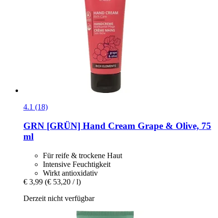
4.1 (18)
GRN [GRÜN]
Hand Cream Grape & Olive, 75
ml
Für reife & trockene Haut
Intensive Feuchtigkeit
Wirkt antioxidativ
€ 3,99
(€ 53,20 / l)
Derzeit nicht verfügbar