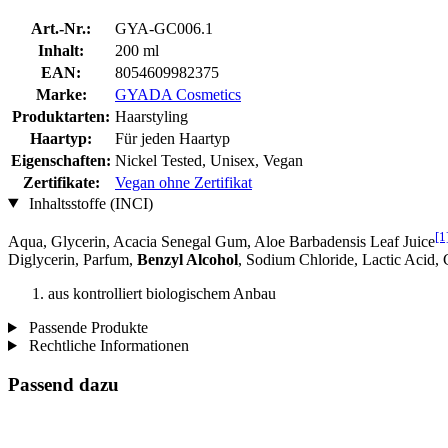
Art.-Nr.:
GYA-GC006.1
Inhalt:
200 ml
EAN:
8054609982375
Marke:
GYADA Cosmetics
Produktarten:
Haarstyling
Haartyp:
Für jeden Haartyp
Eigenschaften:
Nickel Tested, Unisex, Vegan
Zertifikate:
Vegan ohne Zertifikat
Inhaltsstoffe (INCI)
[1
Aqua, Glycerin, Acacia Senegal Gum, Aloe Barbadensis Leaf Juice
Diglycerin, Parfum,
Benzyl Alcohol
, Sodium Chloride, Lactic Acid, 
aus kontrolliert biologischem Anbau
Passende Produkte
Rechtliche Informationen
Passend dazu