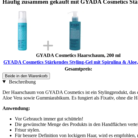
Häufig zusammen gekauft mit GYADA Cosmetics Stärk
GYADA Cosmetics Haarschaum, 200 ml
GYADA Cosmetics Stärkendes Styling-Gel mit Spirulina & Aloe,
Gesamtpreis:
Beide in den Warenkorb
Beschreibung
Der Haarschaum von GYADA Cosmetics ist ein Stylingprodukt, das die Fr
Aloe Vera sowie Gummiarabikum. Es fungiert als Fixativ, ohne die Haar
Anwendung:
Vor Gebrauch immer gut schütteln!
Die gewünschte Menge des Produkts in den Handflächen vertei
Frisur stylen.
Für bessere Definition von lockigem Haar, wird es empfohlen