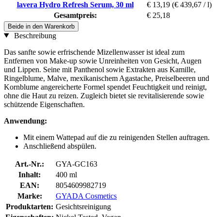
lavera Hydro Refresh Serum, 30 ml
€ 13,19
(€ 439,67 / l)
Gesamtpreis:
€ 25,18
Beide in den Warenkorb
Beschreibung
Das sanfte sowie erfrischende Mizellenwasser ist ideal zum
Entfernen von Make-up sowie Unreinheiten von Gesicht, Augen
und Lippen. Seine mit Panthenol sowie Extrakten aus Kamille,
Ringelblume, Malve, mexikanischem Agastache, Preiselbeeren und
Kornblume angereicherte Formel spendet Feuchtigkeit und reinigt,
ohne die Haut zu reizen. Zugleich bietet sie revitalisierende sowie
schützende Eigenschaften.
Anwendung:
Mit einem Wattepad auf die zu reinigenden Stellen auftragen.
Anschließend abspülen.
Art.-Nr.:
GYA-GC163
Inhalt:
400 ml
EAN:
8054609982719
Marke:
GYADA Cosmetics
Produktarten:
Gesichtsreinigung