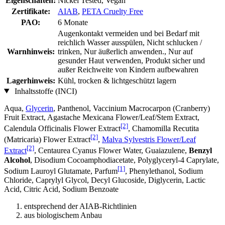
Eigenschaften:
Nickel Tested, Vegan
Zertifikate:
AIAB
,
PETA Cruelty Free
PAO:
6 Monate
Augenkontakt vermeiden und bei Bedarf mit
reichlich Wasser ausspülen, Nicht schlucken /
Warnhinweis:
trinken, Nur äußerlich anwenden., Nur auf
gesunder Haut verwenden, Produkt sicher und
außer Reichweite von Kindern aufbewahren
Lagerhinweis:
Kühl, trocken & lichtgeschützt lagern
Inhaltsstoffe (INCI)
Aqua,
Glycerin
, Panthenol, Vaccinium Macrocarpon (Cranberry)
Fruit Extract, Agastache Mexicana Flower/Leaf/Stem Extract,
[2]
Calendula Officinalis Flower Extract
, Chamomilla Recutita
[2]
(Matricaria) Flower Extract
,
Malva Sylvestris Flower/Leaf
[2]
Extract
, Centaurea Cyanus Flower Water, Guaiazulene,
Benzyl
Alcohol
, Disodium Cocoamphodiacetate, Polyglyceryl-4 Caprylate,
[1]
Sodium Lauroyl Glutamate, Parfum
, Phenylethanol, Sodium
Chloride, Caprylyl Glycol, Decyl Glucoside, Diglycerin, Lactic
Acid, Citric Acid, Sodium Benzoate
entsprechend der AIAB-Richtlinien
aus biologischem Anbau