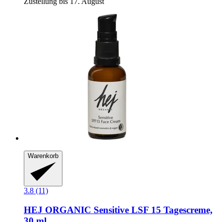
Zustellung bis 17. August
Warenkorb
3.8 (11)
HEJ ORGANIC
Sensitive LSF 15 Tagescreme,
30 ml