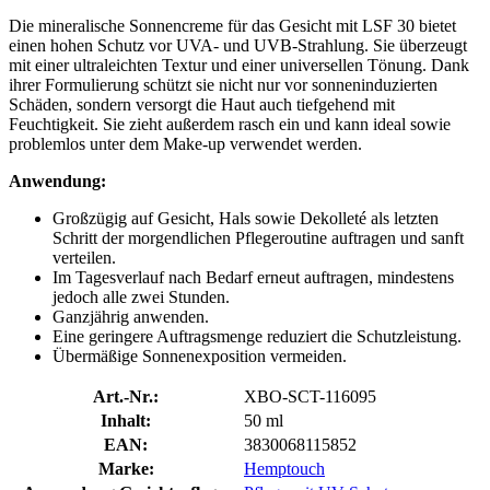
Die mineralische Sonnencreme für das Gesicht mit LSF 30 bietet
einen hohen Schutz vor UVA- und UVB-Strahlung. Sie überzeugt
mit einer ultraleichten Textur und einer universellen Tönung. Dank
ihrer Formulierung schützt sie nicht nur vor sonneninduzierten
Schäden, sondern versorgt die Haut auch tiefgehend mit
Feuchtigkeit. Sie zieht außerdem rasch ein und kann ideal sowie
problemlos unter dem Make-up verwendet werden.
Anwendung:
Großzügig auf Gesicht, Hals sowie Dekolleté als letzten
Schritt der morgendlichen Pflegeroutine auftragen und sanft
verteilen.
Im Tagesverlauf nach Bedarf erneut auftragen, mindestens
jedoch alle zwei Stunden.
Ganzjährig anwenden.
Eine geringere Auftragsmenge reduziert die Schutzleistung.
Übermäßige Sonnenexposition vermeiden.
Art.-Nr.:
XBO-SCT-116095
Inhalt:
50 ml
EAN:
3830068115852
Marke:
Hemptouch