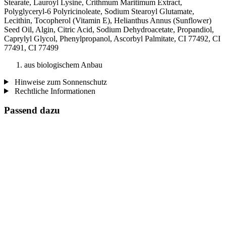
Stearate, Lauroyl Lysine, Crithmum Maritimum Extract,
Polyglyceryl-6 Polyricinoleate, Sodium Stearoyl Glutamate,
Lecithin, Tocopherol (Vitamin E), Helianthus Annus (Sunflower)
Seed Oil, Algin, Citric Acid, Sodium Dehydroacetate, Propandiol,
Caprylyl Glycol, Phenylpropanol, Ascorbyl Palmitate, CI 77492, CI
77491, CI 77499
aus biologischem Anbau
Hinweise zum Sonnenschutz
Rechtliche Informationen
Passend dazu