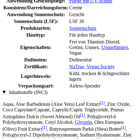
Anwendung Gesichtspflege:
Pflege mit UV-Schutz
Konsistenz/Darreichungsform:
Creme
Anwendung Sonnenschutz:
Gesicht
Sonnenschutz (LSF):
LSF 30
Produktarten:
Sonnenschutz
Hauttyp:
Für jeden Hauttyp
Frei von Titanium Dioxid,
Eigenschaften:
Getönt, Unisex,
Unparfümiert
,
Vegan
Duftnoten:
Duftneutral
Zertifikate:
NaTrue
,
Vegan Society
Kühl, trocken & lichtgeschützt
Lagerhinweis:
lagern
Verpackungsart:
Airless-Spender
Inhaltsstoffe (INCI)
[1]
Aqua, Aloe Barbadensis (Aloe Vera) Leaf Extract
, Zinc Oxide,
Coco Caprylate/Caprate, Caprylic/Capric Triglyceride, Prunus
[1]
Amygdalus Dulcis (Sweet Almond) Oil
, Polyglyceryl-6
Polyhydroxystearate, Cetyl Alcohol,
Glycerin
, Olea Europaea
[1]
[1]
(Olive) Fruit Extract
, Butyrospermum Parkii (Shea) Butter
,
Polyglyceryl-2 Dipolyhydroxystearate, Sodium Hyaluronate, Zinc