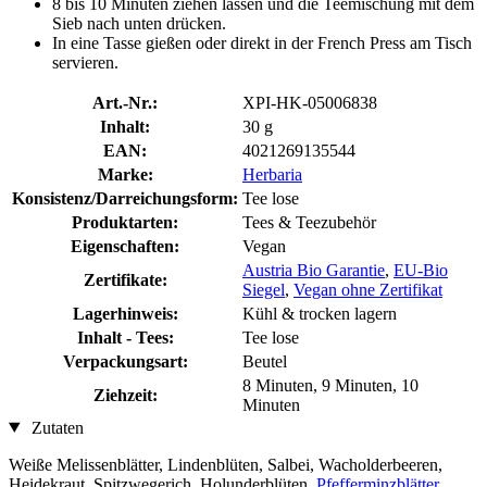
8 bis 10 Minuten ziehen lassen und die Teemischung mit dem
Sieb nach unten drücken.
In eine Tasse gießen oder direkt in der French Press am Tisch
servieren.
Art.-Nr.:
XPI-HK-05006838
Inhalt:
30 g
EAN:
4021269135544
Marke:
Herbaria
Konsistenz/Darreichungsform:
Tee lose
Produktarten:
Tees & Teezubehör
Eigenschaften:
Vegan
Austria Bio Garantie
,
EU-Bio
Zertifikate:
Siegel
,
Vegan ohne Zertifikat
Lagerhinweis:
Kühl & trocken lagern
Inhalt - Tees:
Tee lose
Verpackungsart:
Beutel
8 Minuten, 9 Minuten, 10
Ziehzeit:
Minuten
Zutaten
Weiße Melissenblätter, Lindenblüten, Salbei, Wacholderbeeren,
Heidekraut, Spitzwegerich, Holunderblüten,
Pfefferminzblätter
,