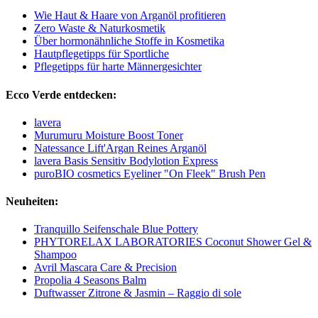
Wie Haut & Haare von Arganöl profitieren
Zero Waste & Naturkosmetik
Über hormonähnliche Stoffe in Kosmetika
Hautpflegetipps für Sportliche
Pflegetipps für harte Männergesichter
Ecco Verde entdecken:
lavera
Murumuru Moisture Boost Toner
Natessance Lift'Argan Reines Arganöl
lavera Basis Sensitiv Bodylotion Express
puroBIO cosmetics Eyeliner "On Fleek" Brush Pen
Neuheiten:
Tranquillo Seifenschale Blue Pottery
PHYTORELAX LABORATORIES Coconut Shower Gel &
Shampoo
Avril Mascara Care & Precision
Propolia 4 Seasons Balm
Duftwasser Zitrone & Jasmin – Raggio di sole