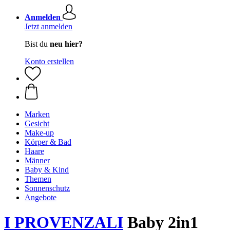
Anmelden
Jetzt anmelden
Bist du
neu hier?
Konto erstellen
Marken
Gesicht
Make-up
Körper & Bad
Haare
Männer
Baby & Kind
Themen
Sonnenschutz
Angebote
I PROVENZALI
Baby 2in1