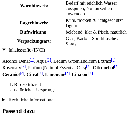
Bedarf mit reichlich Wasser
Warnhinweis:
ausspülen, Nur äußerlich
anwenden.
Kühl, trocken & lichtgeschützt
Lagerhinweis:
lagern
Duftwirkung:
belebend, klar & frisch, natürlich
Glas, Karton, Sprühflasche /
Verpackungsart:
Spray
Inhaltsstoffe (INCI)
[1]
[2]
[1]
Alcohol Denat
, Aqua
, Ledum Groenlandicum Extract
,
[2]
[2]
[2]
Rosemary
, Parfum (Natural Essential Oils)
,
Citronellol
,
[2]
[2]
[2]
[2]
Geraniol
,
Citral
,
Limonene
,
Linalool
Bio-zertifiziert
natürlichen Ursprungs
Rechtliche Informationen
Passend dazu