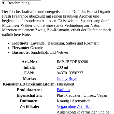
Beschreibung
Der frische, kraftvolle und energetisierende Duft des Forest Organic
Fresh Fragrance überzeugt mit seinen krautigen Aromen und
begleitet bei besonderen Anlässen. Er ist wie ein Spaziergang durch
Mittelmeer-Wälder und hat eine starke Verbindung zur Natur.
Mazeriert mit einem Zweig Bio-Rosmarin, erhält der Duft eine noch
natürlichere Note.
Kopfnote:
Lavendel, Basilikum, Salbei und Rosmarin
Herznote:
Geranie
Basisnote:
Sandelholz und Vetiver
Art.-Nr.:
IMP-JBFOBIO200
Inhalt:
200 ml
EAN:
8437013356237
Marke:
Jimmy Boyd
Konsistenz/Darreichungsform:
Flüssigkeit
Produktarten:
Parfums
Eigenschaften:
Plastikreduziert, Unisex, Vegan
Duftnoten:
Krautig / Aromatisch
Zertifikate:
Vegan ohne Zertifikat
Augenkontakt vermeiden und bei