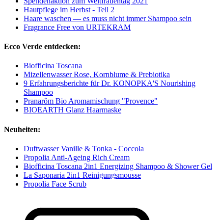
Spendenaktion zum Weltfrauentag 2021
Hautpflege im Herbst - Teil 2
Haare waschen — es muss nicht immer Shampoo sein
Fragrance Free von URTEKRAM
Ecco Verde entdecken:
Biofficina Toscana
Mizellenwasser Rose, Kornblume & Prebiotika
9 Erfahrungsberichte für Dr. KONOPKA'S Nourishing
Shampoo
Pranarôm Bio Aromamischung "Provence"
BIOEARTH Glanz Haarmaske
Neuheiten:
Duftwasser Vanille & Tonka - Coccola
Propolia Anti-Ageing Rich Cream
Biofficina Toscana 2in1 Energizing Shampoo & Shower Gel
La Saponaria 2in1 Reinigungsmousse
Propolia Face Scrub