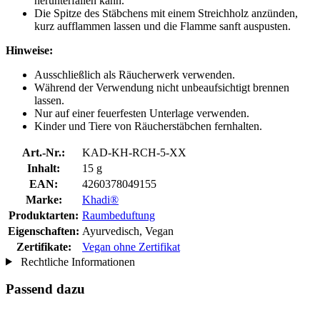
herunterfallen kann.
Die Spitze des Stäbchens mit einem Streichholz anzünden,
kurz aufflammen lassen und die Flamme sanft auspusten.
Hinweise:
Ausschließlich als Räucherwerk verwenden.
Während der Verwendung nicht unbeaufsichtigt brennen
lassen.
Nur auf einer feuerfesten Unterlage verwenden.
Kinder und Tiere von Räucherstäbchen fernhalten.
Art.-Nr.:
KAD-KH-RCH-5-XX
Inhalt:
15 g
EAN:
4260378049155
Marke:
Khadi®
Produktarten:
Raumbeduftung
Eigenschaften:
Ayurvedisch, Vegan
Zertifikate:
Vegan ohne Zertifikat
Rechtliche Informationen
Passend dazu