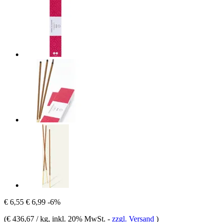
€ 6,55
€ 6,99
-6%
(
€ 436,67 / kg
, inkl. 20% MwSt.
-
zzgl. Versand
)