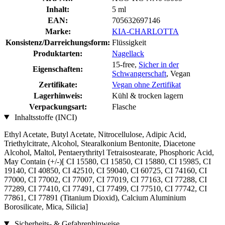
Inhalt:
5 ml
EAN:
705632697146
Marke:
KIA-CHARLOTTA
Konsistenz/Darreichungsform:
Flüssigkeit
Produktarten:
Nagellack
15-free,
Sicher in der
Eigenschaften:
Schwangerschaft
, Vegan
Zertifikate:
Vegan ohne Zertifikat
Lagerhinweis:
Kühl & trocken lagern
Verpackungsart:
Flasche
Inhaltsstoffe (INCI)
Ethyl Acetate, Butyl Acetate, Nitrocellulose, Adipic Acid,
Triethylcitrate, Alcohol, Stearalkonium Bentonite, Diacetone
Alcohol, Maltol, Pentaerythrityl Tetraisostearate, Phosphoric Acid,
May Contain (+/-)[ CI 15580, CI 15850, CI 15880, CI 15985, CI
19140, CI 40850, CI 42510, CI 59040, CI 60725, CI 74160, CI
77000, CI 77002, CI 77007, CI 77019, CI 77163, CI 77288, CI
77289, CI 77410, CI 77491, CI 77499, CI 77510, CI 77742, CI
77861, CI 77891 (Titanium Dioxid), Calcium Aluminium
Borosilicate, Mica, Silicia]
Sicherheits- & Gefahrenhinweise