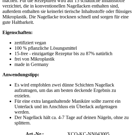
machen. Für die Rezepturen wird auf 15 schädliche Inhaltsstoffe
verzichtet, die in konventionellen Nagellacken enthalten sind,
außerdem enthalten sie keinerlei tierische Inhaltsstoffe oder flüssiges
Mikroplastik. Die Nagellacke trocknen schnell und sorgen für eine
gute Haltbarkeit.
Eigenschaften:
zertifiziert vegan
100 % pflanzliche Lösungsmittel
15-free - einzigartige Rezeptur bis zu 87% natürlich
frei von Mikroplastik
made in Germany
Anwendungstipp:
Es wird empfohlen zwei dünne Schichten Nagellack
aufzutragen, um das am besten deckende Ergebnis zu
erzielen.
Für eine extra langanhaltende Maniküre sollte zuerst ein
Unterlack und im Anschluss ein Überlack aufgetragen
werden.
Der Nagellack hält ca. 4-7 Tage auf deinen Nägeln, ohne zu
splittern.
Art.-Nr.:
XCO-KC-NN043005