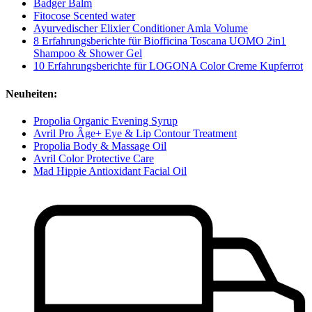
Badger Balm
Fitocose Scented water
Ayurvedischer Elixier Conditioner Amla Volume
8 Erfahrungsberichte für Biofficina Toscana UOMO 2in1
Shampoo & Shower Gel
10 Erfahrungsberichte für LOGONA Color Creme Kupferrot
Neuheiten:
Propolia Organic Evening Syrup
Avril Pro Âge+ Eye & Lip Contour Treatment
Propolia Body & Massage Oil
Avril Color Protective Care
Mad Hippie Antioxidant Facial Oil