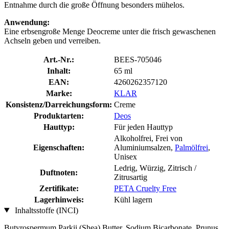
Entnahme durch die große Öffnung besonders mühelos.
Anwendung:
Eine erbsengroße Menge Deocreme unter die frisch gewaschenen
Achseln geben und verreiben.
Art.-Nr.:
BEES-705046
Inhalt:
65 ml
EAN:
4260262357120
Marke:
KLAR
Konsistenz/Darreichungsform:
Creme
Produktarten:
Deos
Hauttyp:
Für jeden Hauttyp
Alkoholfrei, Frei von
Eigenschaften:
Aluminiumsalzen,
Palmölfrei
,
Unisex
Ledrig, Würzig, Zitrisch /
Duftnoten:
Zitrusartig
Zertifikate:
PETA Cruelty Free
Lagerhinweis:
Kühl lagern
Inhaltsstoffe (INCI)
Butyrospermum Parkii (Shea) Butter, Sodium Bicarbonate, Prunus