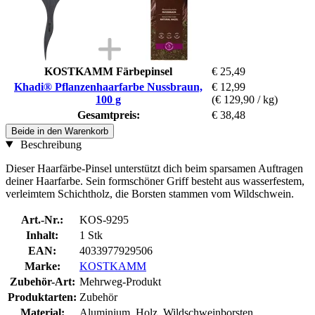
KOSTKAMM Färbepinsel
€ 25,49
Khadi® Pflanzenhaarfarbe Nussbraun,
€ 12,99
100 g
(€ 129,90 / kg)
Gesamtpreis:
€ 38,48
Beide in den Warenkorb
Beschreibung
Dieser Haarfärbe-Pinsel unterstützt dich beim sparsamen Auftragen
deiner Haarfarbe. Sein formschöner Griff besteht aus wasserfestem,
verleimtem Schichtholz, die Borsten stammen vom Wildschwein.
Art.-Nr.:
KOS-9295
Inhalt:
1 Stk
EAN:
4033977929506
Marke:
KOSTKAMM
Zubehör-Art:
Mehrweg-Produkt
Produktarten:
Zubehör
Material:
Aluminium, Holz, Wildschweinborsten