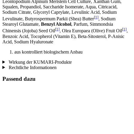
Leontopodium Alpinum Meristem Cell Culture, Xanthan Gum,
Squalen, Propandiol, Saccharide Isomerate, Aqua, Citricacid,
Sodium Citrate, Glyceryl Caprylate, Levulinic Acid, Sodium
[1]
Levulinate, Butyrospermum Parkii (Shea) Butter
, Sodium
Stearoyl Glutamate,
Benzyl Alcohol
, Parfum, Simmondsia
[1]
[1]
Chinensis (Jojoba) Seed Oil
, Olea Europaea (Olive) Fruit Oil
,
Benzoic Acid, Tocopherol (Vitamin E), Beta-Sitosterol, P-Anisic
Acid, Sodium Hyaluronate
aus kontrolliert biologischem Anbau
Wirkung der KUMARI-Produkte
Rechtliche Informationen
Passend dazu