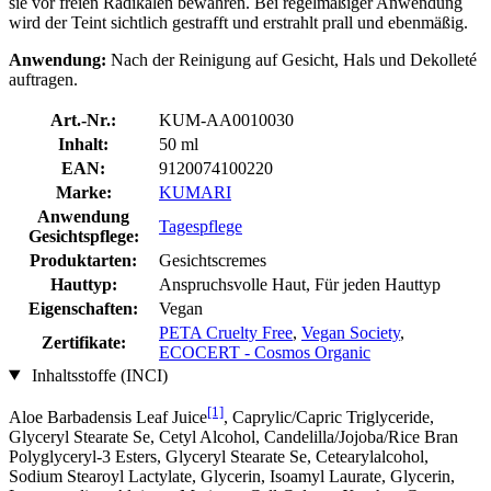
sie vor freien Radikalen bewahren. Bei regelmäßiger Anwendung
wird der Teint sichtlich gestrafft und erstrahlt prall und ebenmäßig.
Anwendung:
Nach der Reinigung auf Gesicht, Hals und Dekolleté
auftragen.
Art.-Nr.:
KUM-AA0010030
Inhalt:
50 ml
EAN:
9120074100220
Marke:
KUMARI
Anwendung
Tagespflege
Gesichtspflege:
Produktarten:
Gesichtscremes
Hauttyp:
Anspruchsvolle Haut, Für jeden Hauttyp
Eigenschaften:
Vegan
PETA Cruelty Free
,
Vegan Society
,
Zertifikate:
ECOCERT - Cosmos Organic
Inhaltsstoffe (INCI)
[1]
Aloe Barbadensis Leaf Juice
, Caprylic/Capric Triglyceride,
Glyceryl Stearate Se, Cetyl Alcohol, Candelilla/Jojoba/Rice Bran
Polyglyceryl-3 Esters, Glyceryl Stearate Se, Cetearylalcohol,
Sodium Stearoyl Lactylate, Glycerin, Isoamyl Laurate, Glycerin,