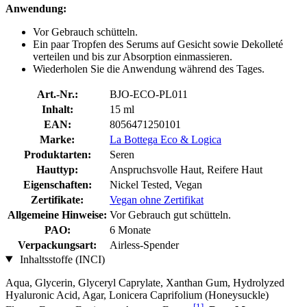
Anwendung:
Vor Gebrauch schütteln.
Ein paar Tropfen des Serums auf Gesicht sowie Dekolleté
verteilen und bis zur Absorption einmassieren.
Wiederholen Sie die Anwendung während des Tages.
Art.-Nr.:
BJO-ECO-PL011
Inhalt:
15 ml
EAN:
8056471250101
Marke:
La Bottega Eco & Logica
Produktarten:
Seren
Hauttyp:
Anspruchsvolle Haut, Reifere Haut
Eigenschaften:
Nickel Tested, Vegan
Zertifikate:
Vegan ohne Zertifikat
Allgemeine Hinweise:
Vor Gebrauch gut schütteln.
PAO:
6 Monate
Verpackungsart:
Airless-Spender
Inhaltsstoffe (INCI)
Aqua, Glycerin, Glyceryl Caprylate, Xanthan Gum, Hydrolyzed
Hyaluronic Acid, Agar, Lonicera Caprifolium (Honeysuckle)
[1]