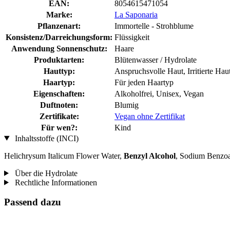
EAN:
8054615471054
Marke:
La Saponaria
Pflanzenart:
Immortelle - Strohblume
Konsistenz/Darreichungsform:
Flüssigkeit
Anwendung Sonnenschutz:
Haare
Produktarten:
Blütenwasser / Hydrolate
Hauttyp:
Anspruchsvolle Haut, Irritierte Hau
Haartyp:
Für jeden Haartyp
Eigenschaften:
Alkoholfrei, Unisex, Vegan
Duftnoten:
Blumig
Zertifikate:
Vegan ohne Zertifikat
Für wen?:
Kind
Inhaltsstoffe (INCI)
Helichrysum Italicum Flower Water,
Benzyl Alcohol
, Sodium Benzoa
Über die Hydrolate
Rechtliche Informationen
Passend dazu